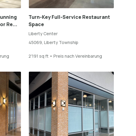
tunning
Turn-Key Full-Service Restaurant
or Re...
Space
Liberty Center
45069, Liberty Township
arung
2'191 sq ft • Preis nach Vereinbarung