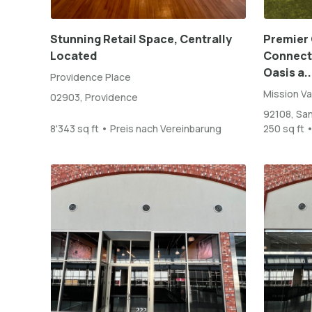
Stunning Retail Space, Centrally
Premier 
Located
Connect 
Oasis a..
Providence Place
Mission Va
02903, Providence
92108, Sa
8'343 sq ft • Preis nach Vereinbarung
250 sq ft 