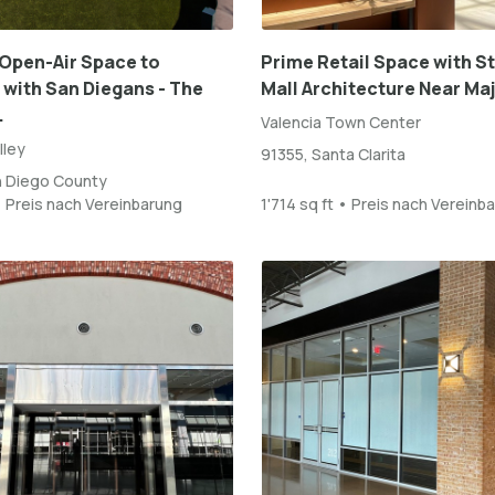
Open-Air Space to
Prime Retail Space with S
with San Diegans - The
Mall Architecture Near Maj
.
Valencia Town Center
lley
91355, Santa Clarita
n Diego County
• Preis nach Vereinbarung
1'714 sq ft • Preis nach Vereinb