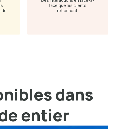
n
Des interactions en face-à-
es
face que les clients
s de
retiennent.
onibles dans
nde entier