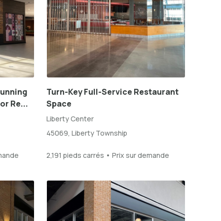
tunning
Turn-Key Full-Service Restaurant
or Re...
Space
Liberty Center
45069, Liberty Township
emande
2,191 pieds carrés • Prix sur demande