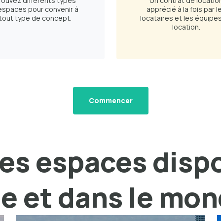
rouvez différents types
Un contrat de locatio
espaces pour convenir à
apprécié à la fois par l
tout type de concept.
locataires et les équipe
location.
Commencer
es espaces disp
le et dans le mo