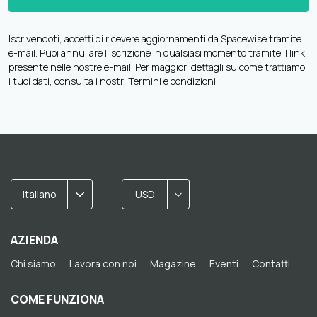
Iscrivendoti, accetti di ricevere aggiornamenti da Spacewise tramite
e-mail. Puoi annullare l'iscrizione in qualsiasi momento tramite il link
presente nelle nostre e-mail. Per maggiori dettagli su come trattiamo
i tuoi dati, consulta i nostri
Termini e condizioni.
.
Italiano
USD
AZIENDA
Chi siamo
Lavora con noi
Magazine
Eventi
Contatti
COME FUNZIONA