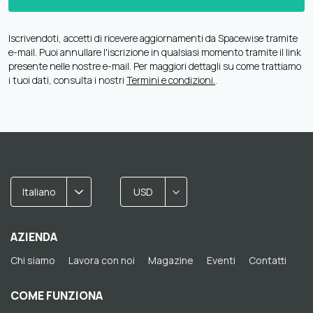
Iscrivendoti, accetti di ricevere aggiornamenti da Spacewise tramite
e-mail. Puoi annullare l'iscrizione in qualsiasi momento tramite il link
presente nelle nostre e-mail. Per maggiori dettagli su come trattiamo
i tuoi dati, consulta i nostri
Termini e condizioni.
.
Italiano
USD
AZIENDA
Chi siamo
Lavora con noi
Magazine
Eventi
Contatti
COME FUNZIONA