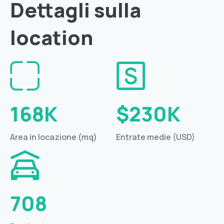
Dettagli sulla
location
168K
$230K
Area in locazione (mq)
Entrate medie (USD)
708