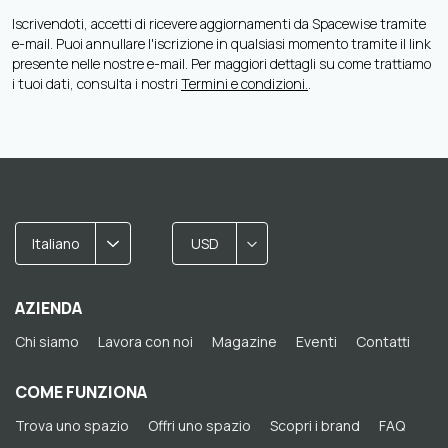
Iscrivendoti, accetti di ricevere aggiornamenti da Spacewise tramite
e-mail. Puoi annullare l'iscrizione in qualsiasi momento tramite il link
presente nelle nostre e-mail. Per maggiori dettagli su come trattiamo
i tuoi dati, consulta i nostri
Termini e condizioni.
.
Italiano
USD
AZIENDA
Chi siamo
Lavora con noi
Magazine
Eventi
Contatti
COME FUNZIONA
Trova uno spazio
Offri uno spazio
Scopri i brand
FAQ