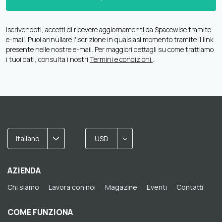
Iscrivendoti, accetti di ricevere aggiornamenti da Spacewise tramite
e-mail. Puoi annullare l'iscrizione in qualsiasi momento tramite il link
presente nelle nostre e-mail. Per maggiori dettagli su come trattiamo
i tuoi dati, consulta i nostri
Termini e condizioni.
.
Italiano
USD
AZIENDA
Chi siamo
Lavora con noi
Magazine
Eventi
Contatti
COME FUNZIONA