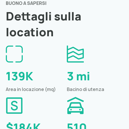
BUONO A SAPERSI
Dettagli sulla
location
139K
3 mi
Area in locazione (mq)
Bacino di utenza
$184K
510