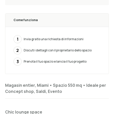
Come funziona
1
Invia gratis una richiesta di informazioni
2
Discuti i dettagli con il proprietario dello spazio
3
Prenota il tuo spazio e lancia il tuo progetto
Magasin entier, Miami •
Spazio 550 mq
•
Ideale per
Concept shop, Saldi, Evento
Chic lounge space