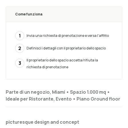
Come funziona
1
Invia una richiesta di prenotazione e versa l'affitto
2
Definisci i dettagli con il proprietario dello spazio
Il proprietario dello spazio accetta/rifiuta la
3
richiesta di prenotazione
Parte di un negozio, Miami •
Spazio 1.000 mq
•
Ideale per
Ristorante, Evento
•
Piano
Ground floor
picturesque design and concept